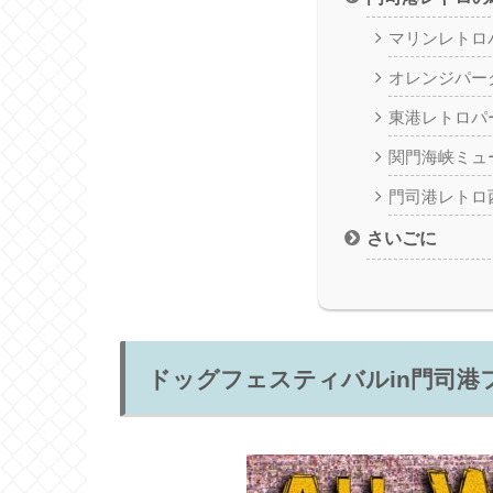
マリンレトロ
オレンジパー
東港レトロパ
関門海峡ミュ
門司港レトロ
さいごに
ドッグフェスティバルin門司港