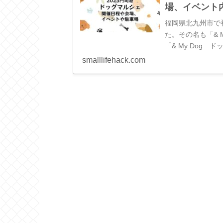
場、イベント
福岡県北九州市で
た。その名も「& 
「& My Dog 
会場、イベント内容
smalllifehack.com