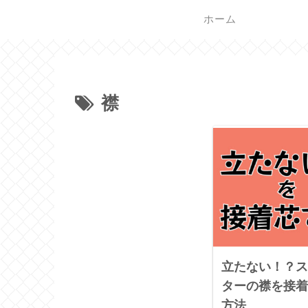
ホーム
襟
立たない！？ス
ターの襟を接着
方法