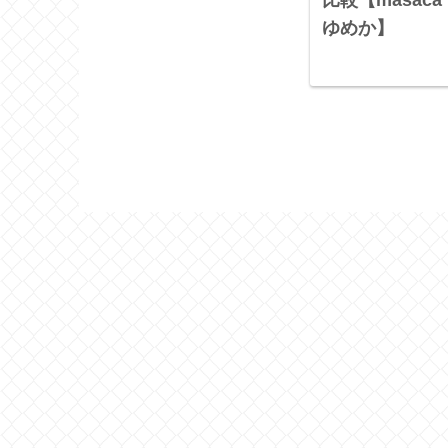
比較【masa
ゆめか】